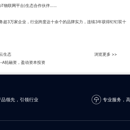
oT物联网平台)生态合作伙伴……
服务超3万家企业，行业跨度达十余个的品牌实力，连续3年获得钉钉双十
。
务云生态
浏览更多 >>
e-A轮融资，盈动资本投资
产品领先，引领行业
专业服务，