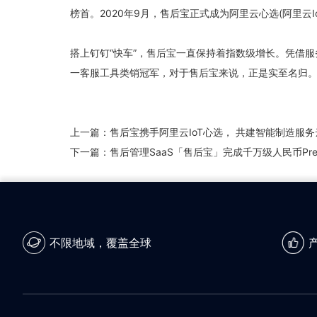
榜首。2020年9月，售后宝正式成为阿里云心选(阿里云I
搭上钉钉“快车”，售后宝一直保持着指数级增长。凭借
一客服工具类销冠军，对于售后宝来说，正是实至名归
上一篇：
售后宝携手阿里云IoT心选， 共建智能制造服
下一篇：
售后管理SaaS「售后宝」完成千万级人民币Pr
不限地域，覆盖全球