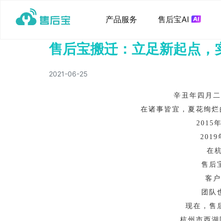
产品服务
售后宝AI
售后宝搬迁：立足新起点，
2021-06-25
辛丑年四月二
在诸事皆宜，夏花绚烂的
201
201
在
售后
客户
团队
现在，售
杭州市西湖