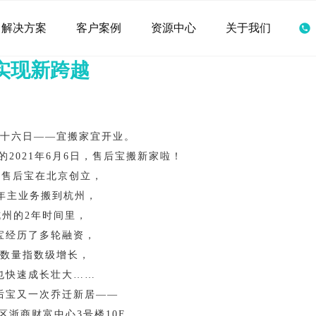
解决方案
客户案例
资源中心
关于我们
实现新跨越
十六日——宜搬家宜开业。
2021年6月6日，售后宝搬新家啦！
5年售后宝在北京创立，
9年主业务搬到杭州，
杭州的2年时间里，
宝经历了多轮融资，
数量指数级增长，
也快速成长壮大
……
后宝又一次乔迁新居——
区浙商财富中心3号楼10F