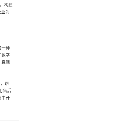
托，构建
企业为
的一种
程数字
，直观
式，帮
用售后
级中开