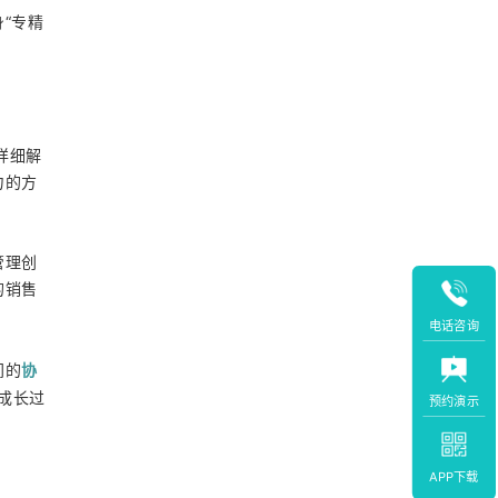
“专精
详细解
力的方
管理创
的销售
电话咨询
协
间的
”成长过
预约演示
APP下载