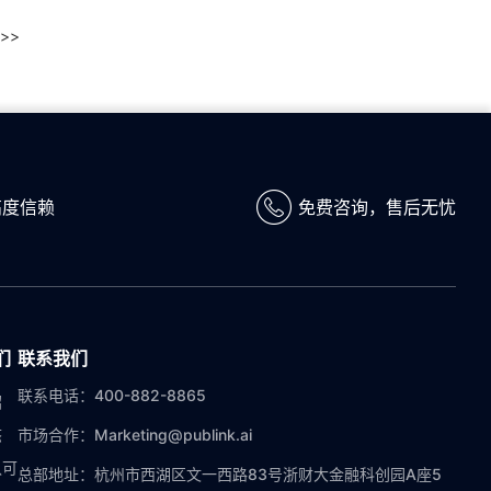
>>
高度信赖
免费咨询，售后无忧
们
联系我们
联系电话：400-882-8865
绍
态
市场合作：Marketing@publink.ai
认可
总部地址：杭州市西湖区文一西路83号浙财大金融科创园A座5