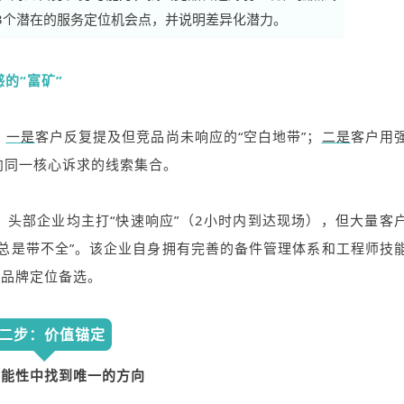
3个潜在的服务定位机会点，并说明差异化潜力。
的“富矿”
：
一是
客户反复提及但竞品尚未响应的“空白地带”；
二是
客户用
向同一核心诉求的线索集合。
头部企业均主打“快速响应”（2小时内到达现场），但大量客
总是带不全”。该企业自身拥有完善的备件管理体系和工程师技
务品牌定位备选。
二步：价值锚定
可能性中找到唯一的方向