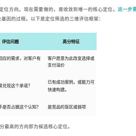
在定位方向。现在需要做的，是收敛到唯一的核心定位。
这一步
业基因的过程。以下是定位筛选的三维评估框架：
评估问题
高分特征
回应的需求，对客户有
客户愿意为此改变选择或
支付溢价
已有成功案例，或能力可
续兑现这个承诺？
快速构建。
手是否占据这个认知？
是竞品的盲区或弱项
总分最高的方向即为候选核心定位。