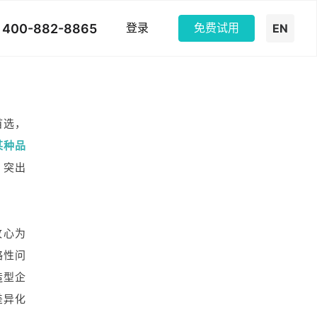
400-882-8865
登录
免费试用
EN
首选，
某种品
，突出
攻心为
略性问
造型企
差异化