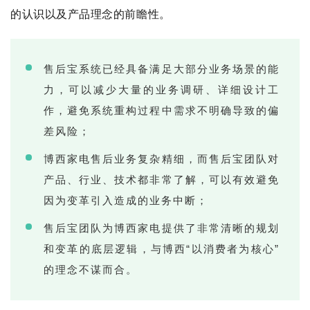
的认识以及产品理念的前瞻性。
售后宝系统已经具备满足大部分业务场景的能
力，可以减少大量的业务调研、详细设计工
作，避免系统重构过程中需求不明确导致的偏
差风险；
博西家电售后业务复杂精细，而售后宝团队对
产品、行业、技术都非常了解，可以有效避免
因为变革引入造成的业务中断；
售后宝团队为博西家电提供了非常清晰的规划
和变革的底层逻辑，与博西“以消费者为核心”
的理念不谋而合。