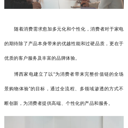
随着消费需求愈加多元化和个性化，消费者对于家电
的期待除了产品本身带来的优越性能和过硬品质，更在于
优质的客户服务及丰富的品牌体验。
博西家电建立了以“为消费者带来完整价值链的全场
景购物体验”的目标，通过全流程、多领域渗透的方式不
断创新，为消费者提供高端、个性化的产品和服务。