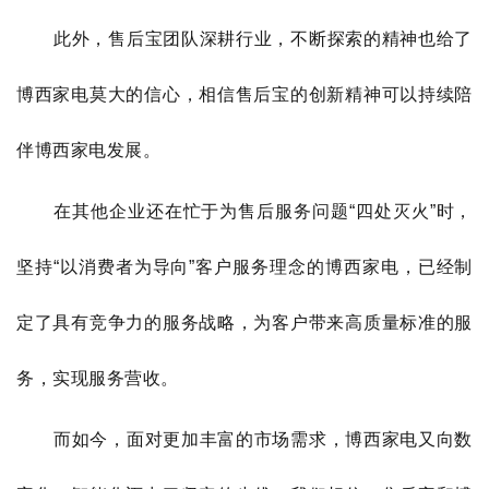
此外，售后宝团队深耕行业，不断探索的精神也给了
博西家电莫大的信心，相信售后宝的创新精神可以持续陪
伴博西家电发展。
在其他企业还在忙于为售后服务问题“四处灭火”时，
坚持“以消费者为导向”客户服务理念的博西家电，已经制
定了具有竞争力的服务战略，为客户带来高质量标准的服
务，实现服务营收。
而如今，面对更加丰富的市场需求，博西家电又向数