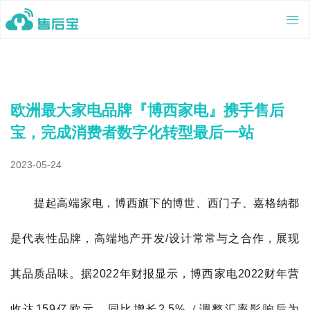
欧洲最大家电品牌『博西家电』携手售后
宝，完成消费者数字化转型最后一站
2023-05-24
提起高端家电，博西旗下的博世、西门子、嘉格纳都
是代表性品牌，高端地产开发/设计常常与之合作，展现
其品质品味。据2022年财报显示，博西家电2022财年营
收达159亿欧元，同比增长2.5%（调整汇率影响后为