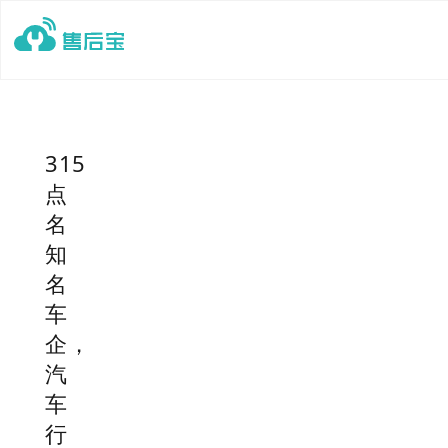
315
点
名
知
名
车
企，
汽
车
行