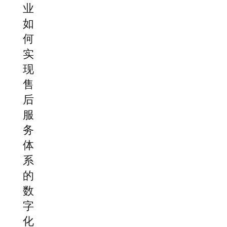
业
如
何
实
现
售
后
服
务
体
系
的
数
字
化