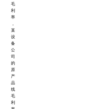
毛
利
率
，
某
设
备
公
司
的
原
产
品
线
毛
利