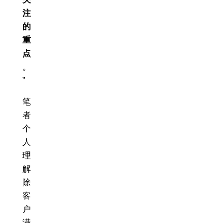
注
的
重
点
。
”
笔
者
个
人
理
解
除
客
户
满