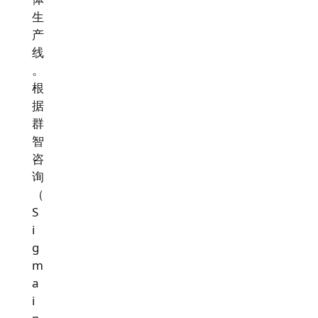
生
产
线
。
根
据
群
智
咨
询
（
S
i
g
m
a
i