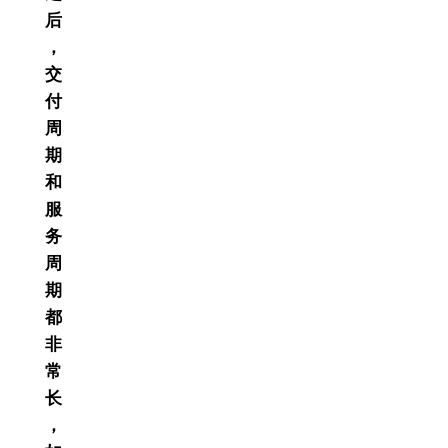
后
，
交
付
周
期
和
服
务
周
期
都
非
常
长
，