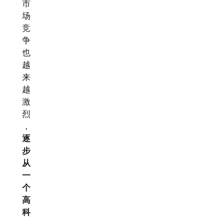
市
场
竞
争
也
越
来
越
激
烈
，
逐
步
从
一
个
高
科