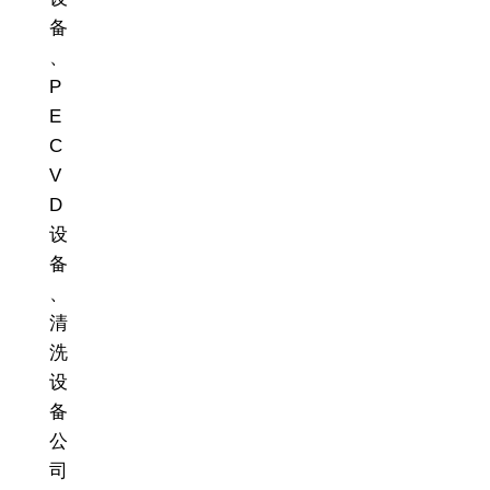
备
、
P
E
C
V
D
设
备
、
清
洗
设
备
公
司