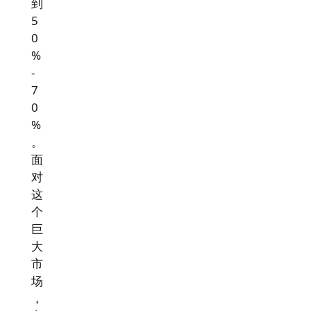
到
5
0
%
-
7
0
%
。
面
对
这
个
巨
大
市
场
，