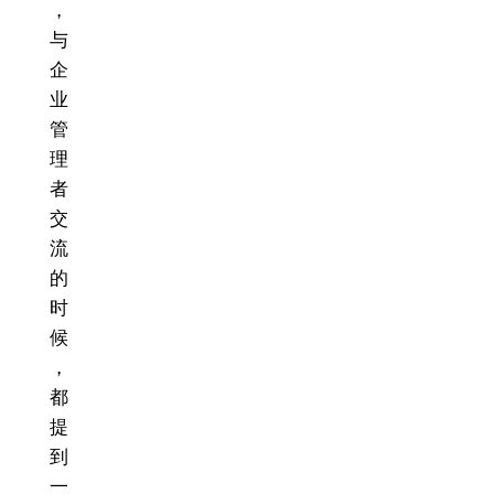
，
与
企
业
管
理
者
交
流
的
时
候
，
都
提
到
一