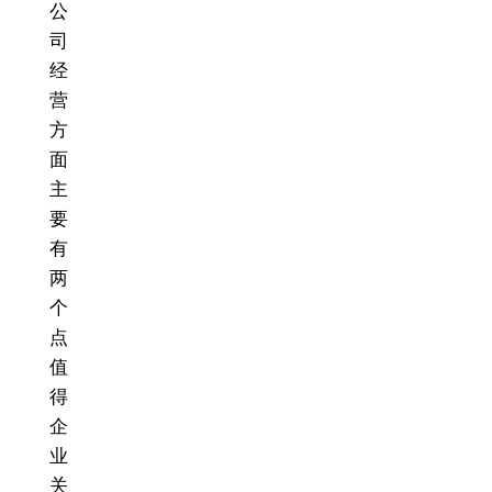
公
司
经
营
方
面
主
要
有
两
个
点
值
得
企
业
关