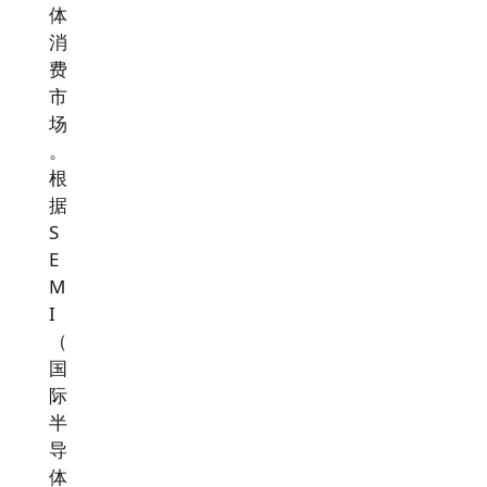
体
消
费
市
场
。
根
据
S
E
M
I
（
国
际
半
导
体