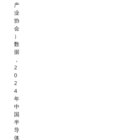
产
业
协
会
）
数
据
，
2
0
2
4
年
中
国
半
导
体