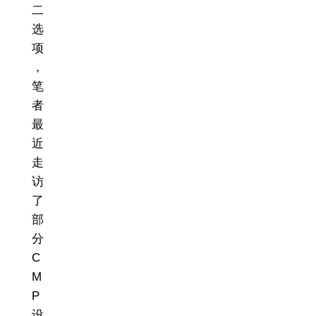
二
选
项
，
笔
者
最
近
走
访
了
部
分
C
M
P
设