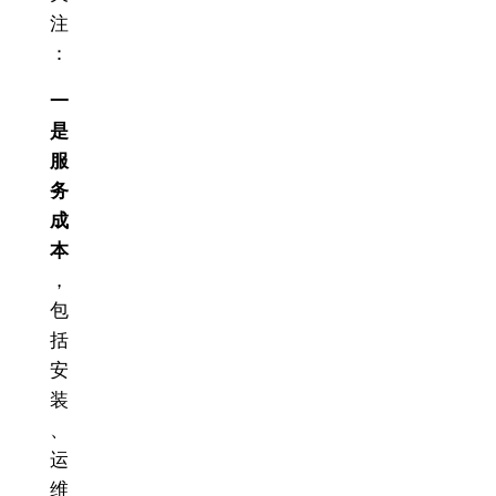
注
：
一
是
服
务
成
本
，
包
括
安
装
、
运
维