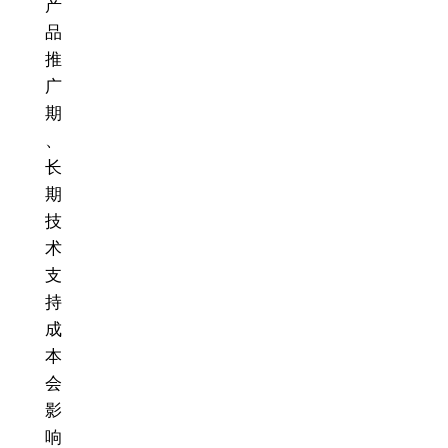
产
品
推
广
期
、
长
期
技
术
支
持
成
本
会
影
响