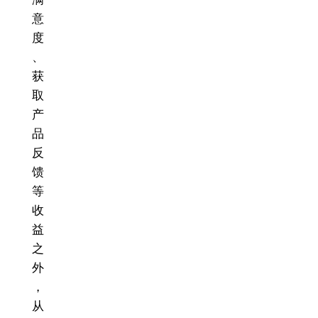
意
度
、
获
取
产
品
反
馈
等
收
益
之
外
，
从