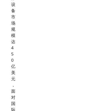
设
备
市
场
规
模
达
4
5
0
亿
美
元
，
面
对
国
际