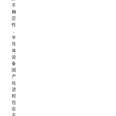
不
确
定
性
，
半
导
体
设
备
国
产
化
进
程
也
在
不