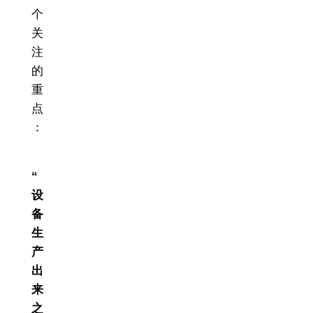
个
关
注
的
重
点
：
“
设
备
生
产
出
来
之