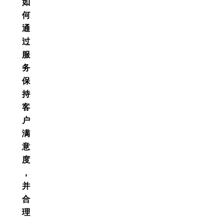
如
何
通
过
服
务
保
持
客
户
满
意
度
，
并
合
理