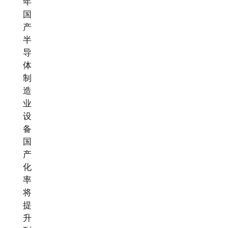
年
国
产
半
导
体
制
造
业
设
备
国
产
化
率
将
提
升