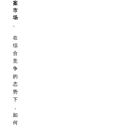
案
市
场
。
在
综
合
竞
争
的
态
势
下
，
如
何