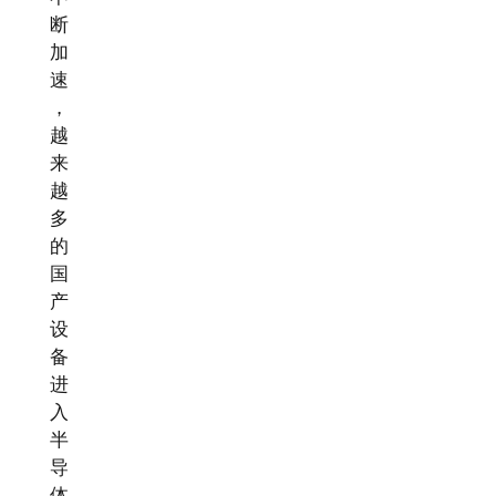
断
加
速
，
越
来
越
多
的
国
产
设
备
进
入
半
导
体