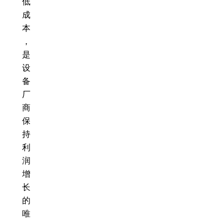
低
成
本
，
是
设
备
厂
商
保
持
利
润
增
长
的
唯