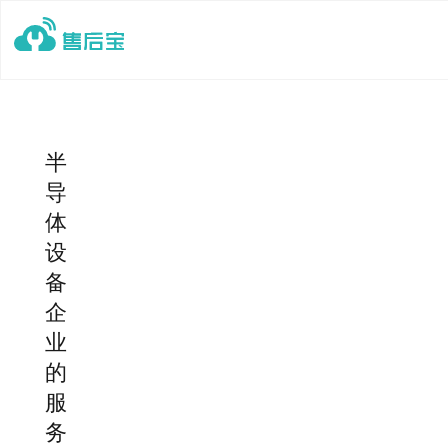
半
导
体
设
备
企
业
的
服
务