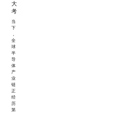
大
考
当
下
，
全
球
半
导
体
产
业
链
正
经
历
第