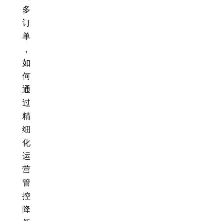
多
订
单
，
如
何
通
过
精
细
化
运
营
管
控
降