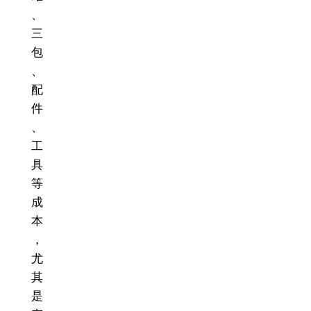
、
三
包
、
配
件
、
工
具
等
成
本
，
尤
其
是