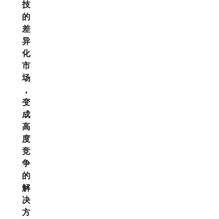
技
的
差
异
化
市
场
，
变
成
高
度
竞
争
的
解
决
方