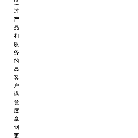
通
过
产
品
和
服
务
的
高
客
户
满
意
度
拿
到
更