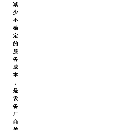
减
少
不
确
定
的
服
务
成
本
，
是
设
备
厂
商
关