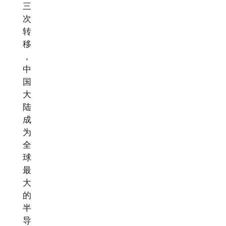
三
次
转
移
，
中
国
大
陆
成
为
全
球
最
大
的
半
导