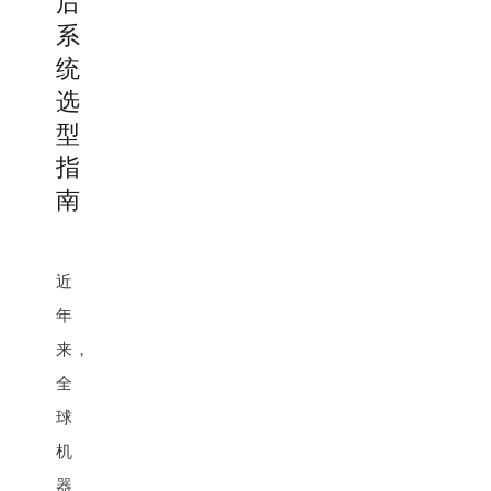
后
系
统
选
型
指
南
近
年
来，
全
球
机
器