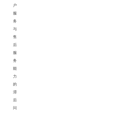
户
服
务
与
售
后
服
务
能
力
的
滞
后
问