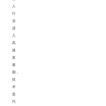
人
行
业
进
入
高
速
发
展
期，
技
术
迭
代