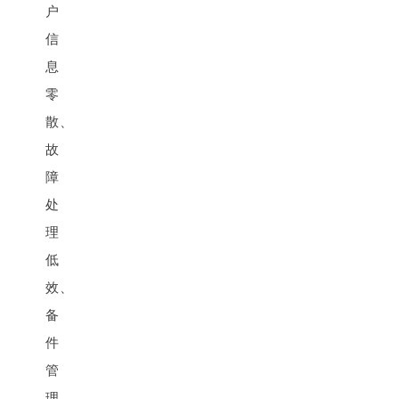
户
信
息
零
散、
故
障
处
理
低
效、
备
件
管
理