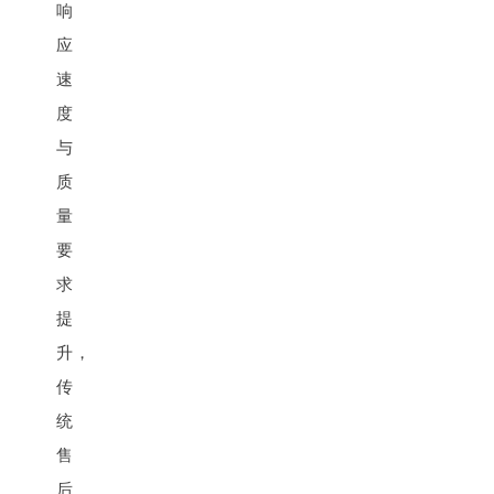
响
应
速
度
与
质
量
要
求
提
升，
传
统
售
后