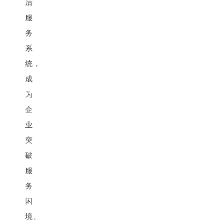
后
服
务
系
统，
成
为
企
业
突
破
服
务
困
境、