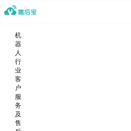
机
器
人
行
业
客
户
服
务
及
售