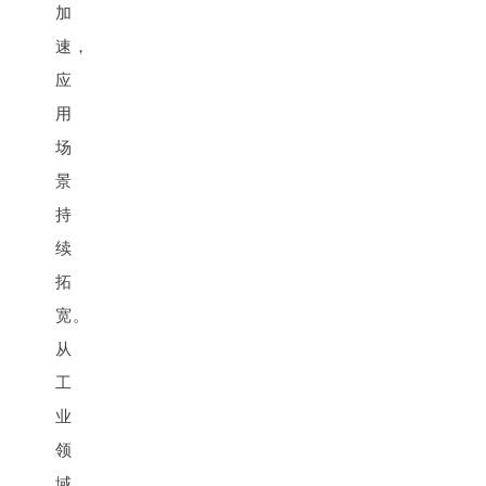
加
速，
应
用
场
景
持
续
拓
宽。
从
工
业
领
域