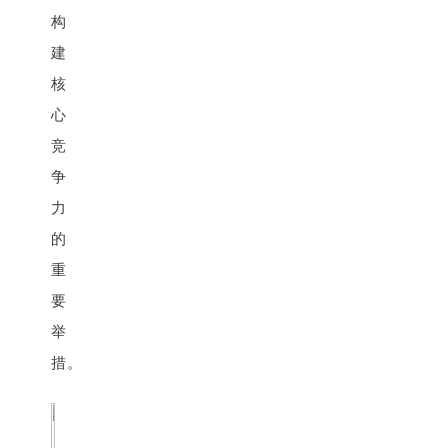
构
建
核
心
竞
争
力
的
重
要
举
措。