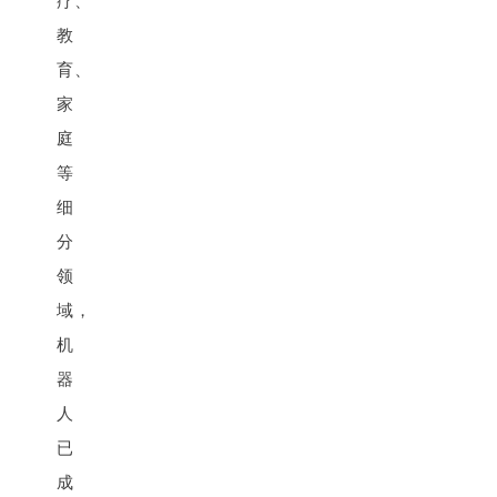
疗、
教
育、
家
庭
等
细
分
领
域，
机
器
人
已
成