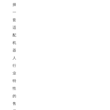
择
一
套
适
配
机
器
人
行
业
特
性
的
售