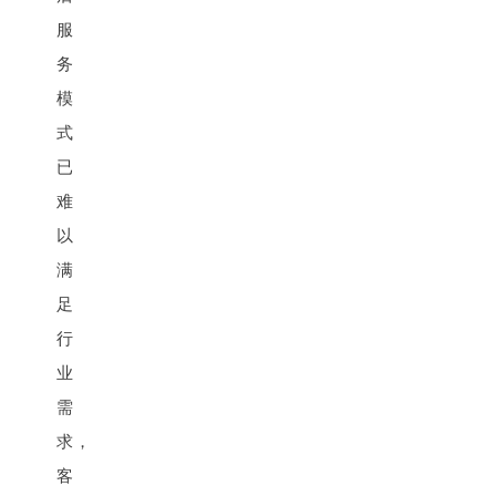
服
务
模
式
已
难
以
满
足
行
业
需
求，
客