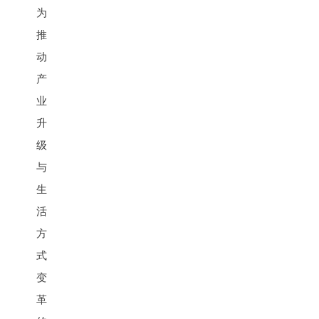
为
推
动
产
业
升
级
与
生
活
方
式
变
革