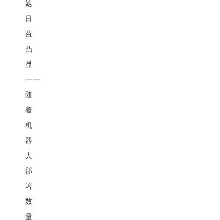
题
日
益
凸
显
——
随
着
机
器
人
部
署
数
量