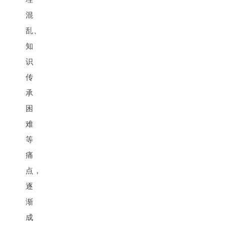
混
乱、
知
识
传
承
困
难
等
痛
点，
逐
渐
成