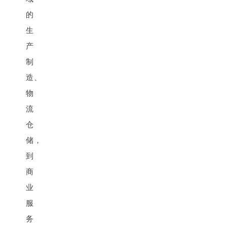
的
生
产
制
造、
物
流
仓
储，
到
商
业
服
务