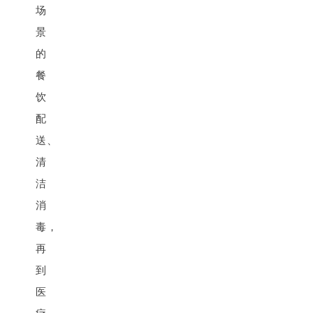
场
景
的
餐
饮
配
送、
清
洁
消
毒，
再
到
医