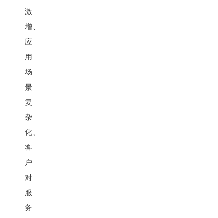
激
增、
应
用
场
景
复
杂
化、
客
户
对
服
务