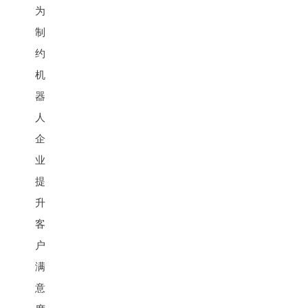
为
制
约
机
器
人
企
业
提
升
客
户
满
意