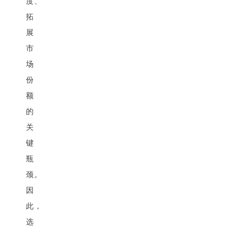
度、
拓
展
市
场
份
额
的
关
键
瓶
颈。
因
此，
选