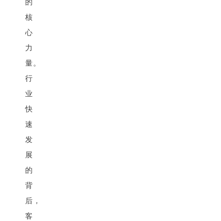
的
核
心
力
量。
行
业
快
速
发
展
的
背
后，
客